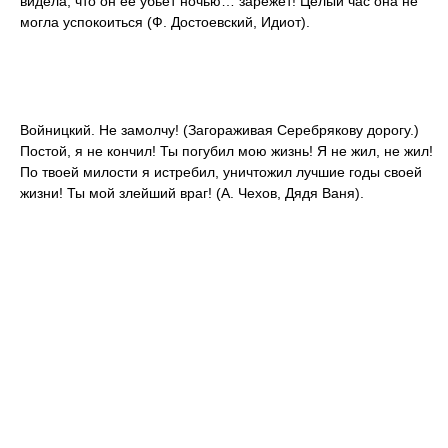
видела, что он ее убьет ночью… зарежет! Целый час она не
могла успокоиться (Ф. Достоевский, Идиот).
Войницкий. Не замолчу! (Загораживая Серебрякову дорогу.)
Постой, я не кончил! Ты погубил мою жизнь! Я не жил, не жил!
По твоей милости я истребил, уничтожил лучшие годы своей
жизни! Ты мой злейший враг! (А. Чехов, Дядя Ваня).