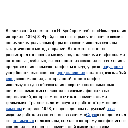
В написанной совместно с Й. Брейером работе «Исследования
истерии» (1895) З. Фрейд внес некоторые уточнения в связи с
пониманием различных форм неврозов и использованием
катартического метода терапии. В этом контексте он
рассмотрел отношения между представлениями и аффектами:
патогенные, забытые, вытесненные из сознания впечатления и
представления вызывают аффекты стыда, упрека,
ощущения
ущербности; вытесненное
представление
остается, как слабый
след
воспоминания, а оторванный от него аффект
используется для образования невротического симптома;
почти все симптомы являются осадками аффективных
переживаний, которые можно считать «психическими
травмами». Три десятилетия спустя в работе «Торможение,
симптом
и страх» (1926; в переведенном на русский
язык
издании работа известна под названием «
Страх
») он дополнил
это
понимание
положением, согласно которому «аффективные
состояния воплощены в психической жизни как осадки,