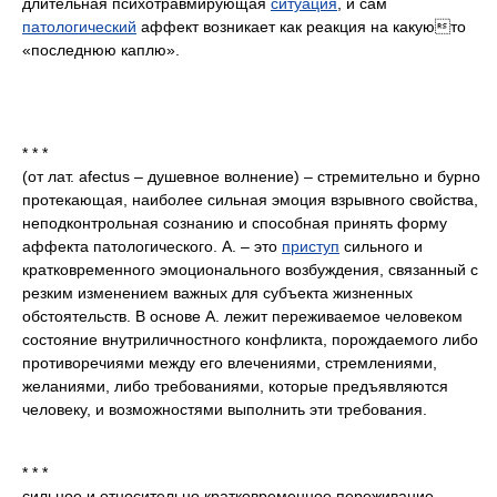
длительная психотравмирующая
ситуация
, и сам
патологический
аффект возникает как реакция на какуюто
«последнюю каплю».
* * *
(от лат. afectus – душевное волнение) – стремительно и бурно
протекающая, наиболее сильная эмоция взрывного свойства,
неподконтрольная сознанию и способная принять форму
аффекта патологического. А. – это
приступ
сильного и
кратковременного эмоционального возбуждения, связанный с
резким изменением важных для субъекта жизненных
обстоятельств. В основе А. лежит переживаемое человеком
состояние внутриличностного конфликта, порождаемого либо
противоречиями между его влечениями, стремлениями,
желаниями, либо требованиями, которые предъявляются
человеку, и возможностями выполнить эти требования.
* * *
сильное и относительно кратковременное переживание,