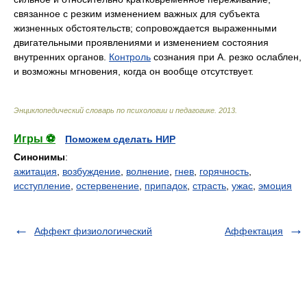
связанное с резким изменением важных для субъекта
жизненных обстоятельств; сопровождается выраженными
двигательными проявлениями и изменением состояния
внутренних органов.
Контроль
сознания при А. резко ослаблен,
и возможны мгновения, когда он вообще отсутствует.
Энциклопедический словарь по психологии и педагогике
.
2013
.
Игры ⚽
Поможем сделать НИР
Синонимы
:
ажитация
,
возбуждение
,
волнение
,
гнев
,
горячность
,
исступление
,
остервенение
,
припадок
,
страсть
,
ужас
,
эмоция
Аффект физиологический
Аффектация