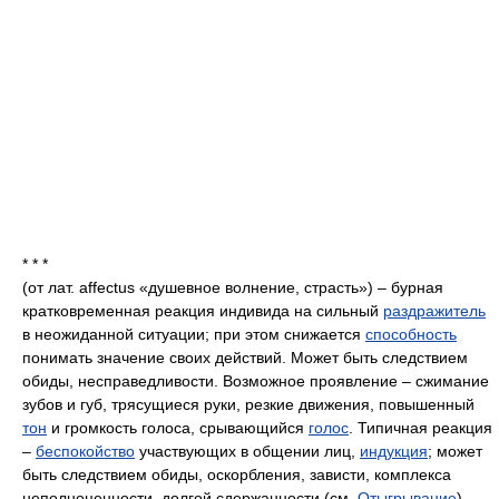
* * *
(от лат. affectus «душевное волнение, страсть») – бурная
кратковременная реакция индивида на сильный
раздражитель
в неожиданной ситуации; при этом снижается
способность
понимать значение своих действий. Может быть следствием
обиды, несправедливости. Возможное проявление – сжимание
зубов и губ, трясущиеся руки, резкие движения, повышенный
тон
и громкость голоса, срывающийся
голос
. Типичная реакция
–
беспокойство
участвующих в общении лиц,
индукция
; может
быть следствием обиды, оскорбления, зависти, комплекса
неполноценности, долгой сдержанности (см.
Отыгрывание
).