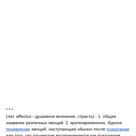
* * *
(лат. affectus - душевное волнение, страсть) - 1. общее
название различных эмоций; 2. кратковременное, бурное
проявление
эмоций, наступающее обычно после
психогении
или того, что пациентом воспринимается как психогения.